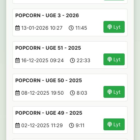
POPCORN - UGE 3 - 2026
Lyt
13-01-2026 10:27
11:45
POPCORN - UGE 51 - 2025
Lyt
16-12-2025 09:24
22:33
POPCORN - UGE 50 - 2025
Lyt
08-12-2025 19:50
8:03
POPCORN - UGE 49 - 2025
Lyt
02-12-2025 11:29
9:11