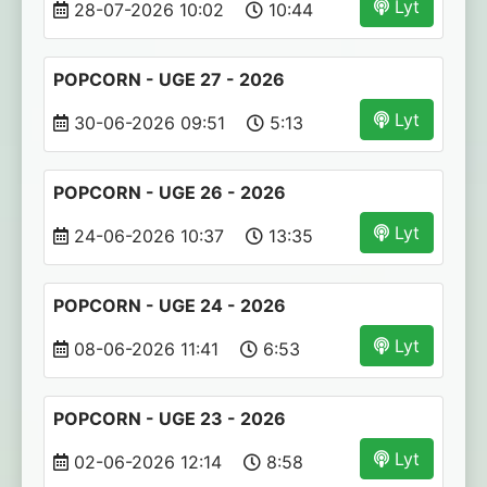
Lyt
28-07-2026 10:02
10:44
POPCORN - UGE 27 - 2026
Lyt
30-06-2026 09:51
5:13
POPCORN - UGE 26 - 2026
Lyt
24-06-2026 10:37
13:35
POPCORN - UGE 24 - 2026
Lyt
08-06-2026 11:41
6:53
POPCORN - UGE 23 - 2026
Lyt
02-06-2026 12:14
8:58