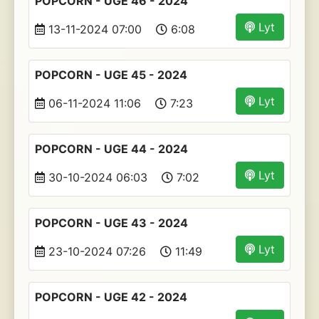
POPCORN - UGE 46 - 2024
Lyt
13-11-2024 07:00
6:08
POPCORN - UGE 45 - 2024
Lyt
06-11-2024 11:06
7:23
POPCORN - UGE 44 - 2024
Lyt
30-10-2024 06:03
7:02
POPCORN - UGE 43 - 2024
Lyt
23-10-2024 07:26
11:49
POPCORN - UGE 42 - 2024