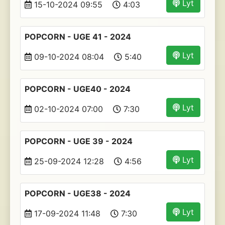
Lyt
15-10-2024 09:55
4:03
POPCORN - UGE 41 - 2024
Lyt
09-10-2024 08:04
5:40
POPCORN - UGE40 - 2024
Lyt
02-10-2024 07:00
7:30
POPCORN - UGE 39 - 2024
Lyt
25-09-2024 12:28
4:56
POPCORN - UGE38 - 2024
Lyt
17-09-2024 11:48
7:30