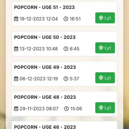
POPCORN - UGE 51 - 2023
Lyt
19-12-2023 12:04
16:51
POPCORN - UGE 50 - 2023
Lyt
13-12-2023 10:48
6:45
POPCORN - UGE 49 - 2023
Lyt
06-12-2023 12:19
5:37
POPCORN - UGE 48 - 2023
Lyt
29-11-2023 08:07
15:06
POPCORN - UGE 46 - 2023