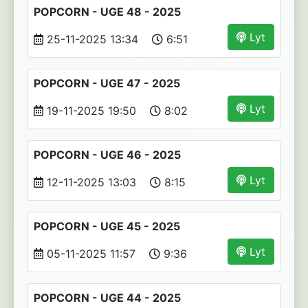
POPCORN - UGE 48 - 2025
Lyt
25-11-2025 13:34
6:51
POPCORN - UGE 47 - 2025
Lyt
19-11-2025 19:50
8:02
POPCORN - UGE 46 - 2025
Lyt
12-11-2025 13:03
8:15
POPCORN - UGE 45 - 2025
Lyt
05-11-2025 11:57
9:36
POPCORN - UGE 44 - 2025