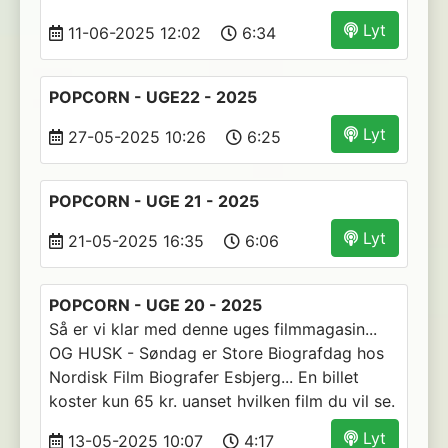
Lyt
11-06-2025 12:02
6:34
POPCORN - UGE22 - 2025
Lyt
27-05-2025 10:26
6:25
POPCORN - UGE 21 - 2025
Lyt
21-05-2025 16:35
6:06
POPCORN - UGE 20 - 2025
Så er vi klar med denne uges filmmagasin...
OG HUSK - Søndag er Store Biografdag hos
Nordisk Film Biografer Esbjerg... En billet
koster kun 65 kr. uanset hvilken film du vil se.
Lyt
13-05-2025 10:07
4:17