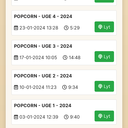
POPCORN - UGE 4 - 2024
Lyt
23-01-2024 13:28
5:29
POPCORN - UGE 3 - 2024
Lyt
17-01-2024 10:05
14:48
POPCORN - UGE 2 - 2024
Lyt
10-01-2024 11:23
9:34
POPCORN - UGE 1 - 2024
Lyt
03-01-2024 12:39
9:40