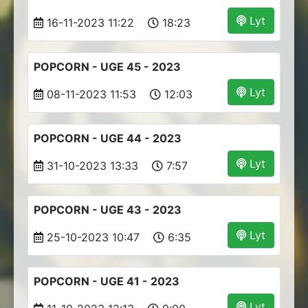
Lyt
16-11-2023 11:22
18:23
POPCORN - UGE 45 - 2023
Lyt
08-11-2023 11:53
12:03
POPCORN - UGE 44 - 2023
Lyt
31-10-2023 13:33
7:57
POPCORN - UGE 43 - 2023
Lyt
25-10-2023 10:47
6:35
POPCORN - UGE 41 - 2023
Lyt