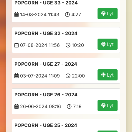
POPCORN - UGE 33 - 2024
Lyt
14-08-2024 11:43
4:27
POPCORN - UGE 32 - 2024
Lyt
07-08-2024 11:56
10:20
POPCORN - UGE 27 - 2024
Lyt
03-07-2024 11:09
22:00
POPCORN - UGE 26 - 2024
Lyt
26-06-2024 08:16
7:19
POPCORN - UGE 25 - 2024