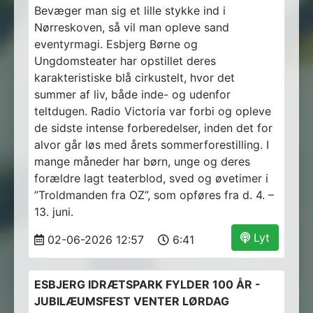
Bevæger man sig et lille stykke ind i
Nørreskoven, så vil man opleve sand
eventyrmagi. Esbjerg Børne og
Ungdomsteater har opstillet deres
karakteristiske blå cirkustelt, hvor det
summer af liv, både inde- og udenfor
teltdugen. Radio Victoria var forbi og opleve
de sidste intense forberedelser, inden det for
alvor går løs med årets sommerforestilling. I
mange måneder har børn, unge og deres
forældre lagt teaterblod, sved og øvetimer i
”Troldmanden fra OZ”, som opføres fra d. 4. –
13. juni.
Lyt
02-06-2026 12:57
6:41
ESBJERG IDRÆTSPARK FYLDER 100 ÅR -
JUBILÆUMSFEST VENTER LØRDAG