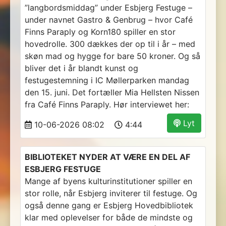
”langbordsmiddag” under Esbjerg Festuge –
under navnet Gastro & Genbrug – hvor Café
Finns Paraply og Korn180 spiller en stor
hovedrolle. 300 dækkes der op til i år – med
skøn mad og hygge for bare 50 kroner. Og så
bliver det i år blandt kunst og
festugestemning i IC Møllerparken mandag
den 15. juni. Det fortæller Mia Hellsten Nissen
fra Café Finns Paraply. Hør interviewet her:
Lyt
10-06-2026 08:02
4:44
BIBLIOTEKET NYDER AT VÆRE EN DEL AF
ESBJERG FESTUGE
Mange af byens kulturinstitutioner spiller en
stor rolle, når Esbjerg inviterer til festuge. Og
også denne gang er Esbjerg Hovedbibliotek
klar med oplevelser for både de mindste og