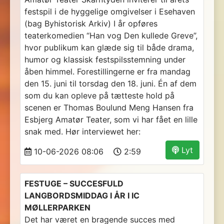
festspil i de hyggelige omgivelser i Esehaven
(bag Byhistorisk Arkiv) I år opføres
teaterkomedien “Han vog Den kullede Greve”,
hvor publikum kan glæde sig til både drama,
humor og klassisk festspilsstemning under
åben himmel. Forestillingerne er fra mandag
den 15. juni til torsdag den 18. juni. Én af dem
som du kan opleve på tætteste hold på
scenen er Thomas Boulund Meng Hansen fra
Esbjerg Amatør Teater, som vi har fået en lille
snak med. Hør interviewet her:
Lyt
10-06-2026 08:06
2:59
FESTUGE – SUCCESFULD
LANGBORDSMIDDAG I ÅR I IC
MØLLERPARKEN
Det har været en bragende succes med