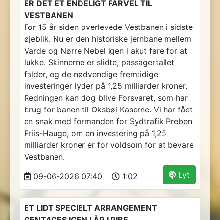
ER DET ET ENDELIGT FARVEL TIL
VESTBANEN
For 15 år siden overlevede Vestbanen i sidste
øjeblik. Nu er den historiske jernbane mellem
Varde og Nørre Nebel igen i akut fare for at
lukke. Skinnerne er slidte, passagertallet
falder, og de nødvendige fremtidige
investeringer lyder på 1,25 milliarder kroner.
Redningen kan dog blive Forsvaret, som har
brug for banen til Oksbøl Kaserne. Vi har fået
en snak med formanden for Sydtrafik Preben
Friis-Hauge, om en investering på 1,25
milliarder kroner er for voldsom for at bevare
Vestbanen.
Lyt
09-06-2026 07:40
1:02
ET LIDT SPECIELT ARRANGEMENT
GENTAGES IGEN I ÅR I RIBE