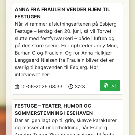
ANNA FRA FRÄULEIN VENDER HJEM TIL
FESTUGEN
Når vi rammer afslutningsaftenen på Esbjerg
Festuge – lørdag den 20. juni, så vil Torvet
slutte med festfyrværkeri – både i luften og
på den store scene. Her optræder Joey Moe,
Burhan G og Fräulein. Og for Anna Halkjær
Langgaard Nielsen fra Fräulein bliver det en
særlig tilbagevenden til Esbjerg. Hør
interviewet her:
Lyt
10-06-2026 08:33
3:23
FESTUGE – TEATER, HUMOR OG
SOMMERSTEMNING I ESEHAVEN
Der er igen lagt op til grin, skæve karakterer
og masser af underholdning, når Esbjerg
Amatør Teater Skarntyden inviterer til årets