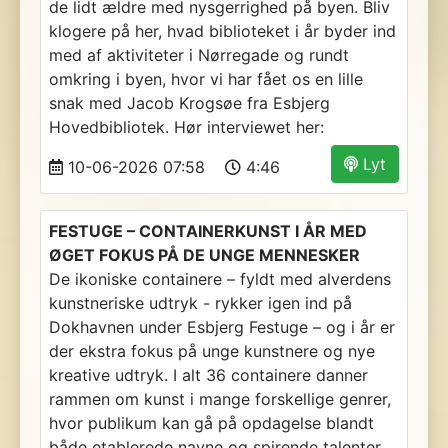
de lidt ældre med nysgerrighed på byen. Bliv
klogere på her, hvad biblioteket i år byder ind
med af aktiviteter i Nørregade og rundt
omkring i byen, hvor vi har fået os en lille
snak med Jacob Krogsøe fra Esbjerg
Hovedbibliotek. Hør interviewet her:
Lyt
10-06-2026 07:58
4:46
FESTUGE – CONTAINERKUNST I ÅR MED
ØGET FOKUS PÅ DE UNGE MENNESKER
De ikoniske containere – fyldt med alverdens
kunstneriske udtryk - rykker igen ind på
Dokhavnen under Esbjerg Festuge – og i år er
der ekstra fokus på unge kunstnere og nye
kreative udtryk. I alt 36 containere danner
rammen om kunst i mange forskellige genrer,
hvor publikum kan gå på opdagelse blandt
både etablerede navne og spirende talenter.