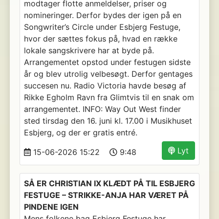
modtager flotte anmeldelser, priser og
nomineringer. Derfor bydes der igen på en
Songwriter’s Circle under Esbjerg Festuge,
hvor der sættes fokus på, hvad en række
lokale sangskrivere har at byde på.
Arrangementet opstod under festugen sidste
år og blev utrolig velbesøgt. Derfor gentages
succesen nu. Radio Victoria havde besøg af
Rikke Egholm Ravn fra Glimtvis til en snak om
arrangementet. INFO: Way Out West finder
sted tirsdag den 16. juni kl. 17.00 i Musikhuset
Esbjerg, og der er gratis entré.
Lyt
15-06-2026 15:22
9:48
SÅ ER CHRISTIAN IX KLÆDT PÅ TIL ESBJERG
FESTUGE – STRIKKE-ANJA HAR VÆRET PÅ
PINDENE IGEN
Mens folkene bag Esbjerg Festuge har