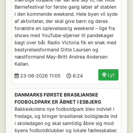
Børnefestival for første gang løber af stablen
i den kommende weekend. Hele byen vil syde
af aktiviteter, der skal give børn og deres
forældre en oplevelsesrig weekend – lige fra
shows med YouTube-stjerner til pandekager
bagt over bål. Radio Victoria fik en snak med
bestyrelsesformand Gitte Laursen og
næstformand May-Britt Andrea Andersen
Kallan.
Lyt
23-06-2026 11:05
6:24
DANMARKS FØRSTE BRASILIANSKE
FODBOLDPARK ER ÅBNET I ESBJERG
Bakkeskolens nye fodboldpark blev indviet i
fredags, og bringer brasiliansk boldglæde ind
i skoledagen og skal samtidig åbne sig mod
byens fodboldklubber og lokale fællesskaber.