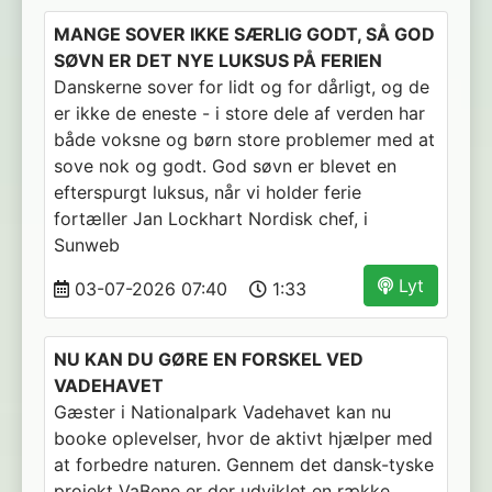
MANGE SOVER IKKE SÆRLIG GODT, SÅ GOD
SØVN ER DET NYE LUKSUS PÅ FERIEN
Danskerne sover for lidt og for dårligt, og de
er ikke de eneste - i store dele af verden har
både voksne og børn store problemer med at
sove nok og godt. God søvn er blevet en
efterspurgt luksus, når vi holder ferie
fortæller Jan Lockhart Nordisk chef, i
Sunweb
Lyt
03-07-2026 07:40
1:33
NU KAN DU GØRE EN FORSKEL VED
VADEHAVET
Gæster i Nationalpark Vadehavet kan nu
booke oplevelser, hvor de aktivt hjælper med
at forbedre naturen. Gennem det dansk-tyske
projekt VaBene er der udviklet en række