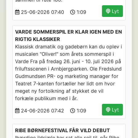
Lyt
25-06-2026 07:40
1:09
VARDE SOMMERSPIL ER KLAR IGEN MED EN
RIGTIG KLASSIKER
Klassisk dramatik og gadebørn kan du oplev i
musicalen "Oliver!" som årets sommerspil i
Varde Fra på fredag 26. juni - 10. juli 2026 på
friluftsscenen i Arnbjergparken. Ole Fredslund
Gudmundsen PR- og marketing manager for
Teatret 7-kanten fortæller her lidt om hvor
meget ny fortolkning af stykket de vil
forkæle publikum med i år.
Lyt
24-06-2026 07:42
1:09
RIBE BØRNEFESTIVAL FÅR VILD DEBUT
Ihærdige ildsjæle har sat alle sejl til, når Ribe