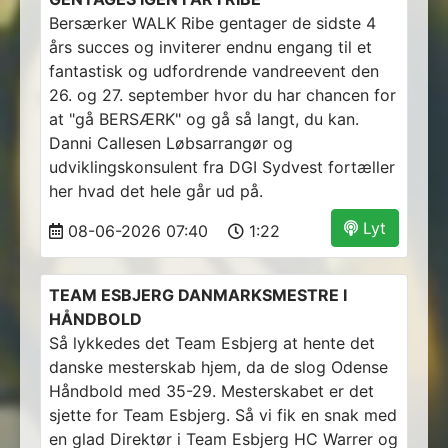
Bersærker WALK Ribe gentager de sidste 4
års succes og inviterer endnu engang til et
fantastisk og udfordrende vandreevent den
26. og 27. september hvor du har chancen for
at "gå BERSÆRK" og gå så langt, du kan.
Danni Callesen Løbsarrangør og
udviklingskonsulent fra DGI Sydvest fortæller
her hvad det hele går ud på.
Lyt
08-06-2026 07:40
1:22
TEAM ESBJERG DANMARKSMESTRE I
HÅNDBOLD
Så lykkedes det Team Esbjerg at hente det
danske mesterskab hjem, da de slog Odense
Håndbold med 35-29. Mesterskabet er det
sjette for Team Esbjerg. Så vi fik en snak med
en glad Direktør i Team Esbjerg HC Warrer og