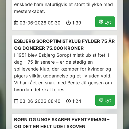
ønskede ham naturligvis et stort tillykke med
mesterskabet.
Lyt
03-06-2026 09:30
1:39
ESBJERG SOROPTIMISTKLUB FYLDER 75 ÅR
OG DONERER 75.000 KRONER
I 1951 blev Esbjerg Soroptimistklub stiftet. I
dag – 75 år senere – er de stadig en
spillevende klub, der kæmper for kvinder og
pigers vilkår, uddannelse og et liv uden vold.
Vi har fået en snak med Bente Jürgensen om
hvordan det skal fejres
Lyt
03-06-2026 08:40
1:24
BØRN OG UNGE SKABER EVENTYRMAGI –
OG DET ER HELT UDE I SKOVEN