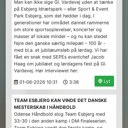
Man kan ikke sige Gl. Vardevej uden at tænke
på Esbjerg Idrætspark – eller Sport & Event
Park Esbjerg, som det hedder i dag. I
generationer har området dannet rammerne
om store sportsoplevelser, koncerter og
masser af lokale minder – og nu kan stedet
fejre den ganske særlig milepæl – 100 år -
med bl.a. et jubilæumsløb på lørdag. Vi har
fået en snak med SEPEs eventchef Jacob
Haag om jubilæet og lørdagens fest på Gl.
Vardevej. Hør interviewet her:
Lyt
01-06-2026 10:31
3:38
TEAM ESBJERG KAN VINDE DET DANSKE
MESTERSKAB I HÅNDBOLD
Odense Håndbold slog Team Esbjerg med
33-30 i den anden kamp i DM-finaleserien.
Team Esbjerg vandt den første kamp, og