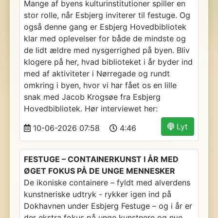
Mange af byens kulturinstitutioner spiller en
stor rolle, når Esbjerg inviterer til festuge. Og
også denne gang er Esbjerg Hovedbibliotek
klar med oplevelser for både de mindste og
de lidt ældre med nysgerrighed på byen. Bliv
klogere på her, hvad biblioteket i år byder ind
med af aktiviteter i Nørregade og rundt
omkring i byen, hvor vi har fået os en lille
snak med Jacob Krogsøe fra Esbjerg
Hovedbibliotek. Hør interviewet her:
Lyt
10-06-2026 07:58
4:46
FESTUGE – CONTAINERKUNST I ÅR MED
ØGET FOKUS PÅ DE UNGE MENNESKER
De ikoniske containere – fyldt med alverdens
kunstneriske udtryk - rykker igen ind på
Dokhavnen under Esbjerg Festuge – og i år er
der ekstra fokus på unge kunstnere og nye