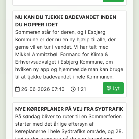
NU KAN DU TJEKKE BADEVANDET INDEN
DU HOPPER I DET
Sommeren står for døren, og i Esbjerg
Kommune er der nu en ny hjælp til alle, der
gerne vil en tur i vandet. Vi har talt med
Mikkel Ammitzbøll Formand for Klima &
Erhvervsudvalget i Esbjerg Kommune, om
hvilken ny app og hjemmeside man kan bruge
til at tjekke badevandet i hele Kommunen.
Lyt
26-06-2026 07:40
1:21
NYE KØRERPLANER PÅ VEJ FRA SYDTRAFIK
På søndag bliver to ruter til en Sommerferien
starter med det årlige eftersyn af
køreplanerne i hele Sydtrafiks område, og 28.
juni er der premiere på de nye køreplaner.