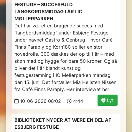
FESTUGE – SUCCESFULD
LANGBORDSMIDDAG I ÅR I IC
MØLLERPARKEN
Det har været en bragende succes med
”langbordsmiddag” under Esbjerg Festuge –
under navnet Gastro & Genbrug – hvor Café
Finns Paraply og Korn180 spiller en stor
hovedrolle. 300 dækkes der op til i år – med
skøn mad og hygge for bare 50 kroner. Og så
bliver det i år blandt kunst og
festugestemning i IC Møllerparken mandag
den 15. juni. Det fortæller Mia Hellsten Nissen
fra Café Finns Paraply. Hør interviewet her:
Lyt
10-06-2026 08:02
4:44
BIBLIOTEKET NYDER AT VÆRE EN DEL AF
ESBJERG FESTUGE