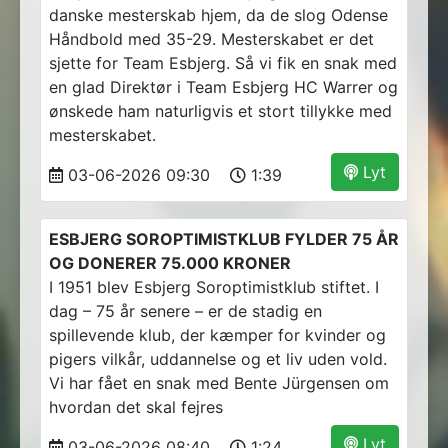
danske mesterskab hjem, da de slog Odense
Håndbold med 35-29. Mesterskabet er det
sjette for Team Esbjerg. Så vi fik en snak med
en glad Direktør i Team Esbjerg HC Warrer og
ønskede ham naturligvis et stort tillykke med
mesterskabet.
Lyt
03-06-2026 09:30
1:39
ESBJERG SOROPTIMISTKLUB FYLDER 75 ÅR
OG DONERER 75.000 KRONER
I 1951 blev Esbjerg Soroptimistklub stiftet. I
dag – 75 år senere – er de stadig en
spillevende klub, der kæmper for kvinder og
pigers vilkår, uddannelse og et liv uden vold.
Vi har fået en snak med Bente Jürgensen om
hvordan det skal fejres
Lyt
03-06-2026 08:40
1:24