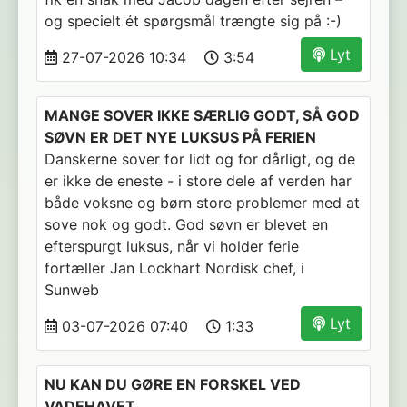
og specielt ét spørgsmål trængte sig på :-)
Lyt
27-07-2026 10:34
3:54
MANGE SOVER IKKE SÆRLIG GODT, SÅ GOD
SØVN ER DET NYE LUKSUS PÅ FERIEN
Danskerne sover for lidt og for dårligt, og de
er ikke de eneste - i store dele af verden har
både voksne og børn store problemer med at
sove nok og godt. God søvn er blevet en
efterspurgt luksus, når vi holder ferie
fortæller Jan Lockhart Nordisk chef, i
Sunweb
Lyt
03-07-2026 07:40
1:33
NU KAN DU GØRE EN FORSKEL VED
VADEHAVET