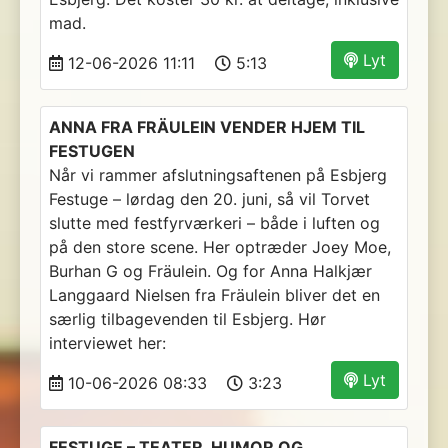
mad.
Lyt
12-06-2026 11:11
5:13
ANNA FRA FRÄULEIN VENDER HJEM TIL
FESTUGEN
Når vi rammer afslutningsaftenen på Esbjerg
Festuge – lørdag den 20. juni, så vil Torvet
slutte med festfyrværkeri – både i luften og
på den store scene. Her optræder Joey Moe,
Burhan G og Fräulein. Og for Anna Halkjær
Langgaard Nielsen fra Fräulein bliver det en
særlig tilbagevenden til Esbjerg. Hør
interviewet her:
Lyt
10-06-2026 08:33
3:23
FESTUGE – TEATER, HUMOR OG