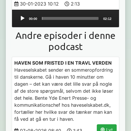
30-01-2023 10:12
2:13
Audio
00:00
02:12
Player
Andre episoder i denne
podcast
HAVEN SOM FRISTED I EN TRAVL VERDEN
Haveselskabet sender en sommeropfordring
til danskerne. Gå i haven 10 minutter om
dagen – det kan være det lille svar på nogle
af de store spørgsmål, selvom det ikke løser
det hele. Bente Yde Enert Presse- og
kommunikationschef hos haveselskabet.dk,
fortæller her hvilke svar de tænker man kan
få ved at gå en tur i haven.
Lyt
07-08-2026 08:40
1:43