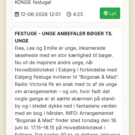
KONGE festuge!
Lyt
12-06-2026 12:01
4:25
FESTUGE - UNGE ANBEFALER BØGER TIL
UNGE
Dea, Lea og Emilie er unge, inkarnerede
læseheste med en stor kærlighed til bøger.
Nu vil de inspirere andre unge, når
Hovedbiblioteket i Esbjerg i forbindelse med
Esbjerg Festuge inviterer til "Bogsnak & Mad".
Radio Victoria fik en snak med to af de unge
om arrangementet – og om, hvor fedt det
nogle gange er at sætte skærmen på stand-
by og i stedet dykke ned i fantasiens verden
med en bog i hånden. INFO: Arrangementet
"Bogsnak & Mad" finder sted torsdag den 18.
juni kl. 17.15–18.15 på Hovedbiblioteket i
Esbjerg. Det koster 30 kr. at deltage, inklusive