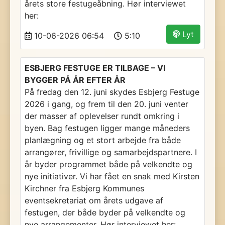
årets store festugeåbning. Hør interviewet
her:
Lyt
10-06-2026 06:54
5:10
ESBJERG FESTUGE ER TILBAGE – VI
BYGGER PÅ ÅR EFTER ÅR
På fredag den 12. juni skydes Esbjerg Festuge
2026 i gang, og frem til den 20. juni venter
der masser af oplevelser rundt omkring i
byen. Bag festugen ligger mange måneders
planlægning og et stort arbejde fra både
arrangører, frivillige og samarbejdspartnere. I
år byder programmet både på velkendte og
nye initiativer. Vi har fået en snak med Kirsten
Kirchner fra Esbjerg Kommunes
eventsekretariat om årets udgave af
festugen, der både byder på velkendte og
nye arrangementer. Hør interviewet her: