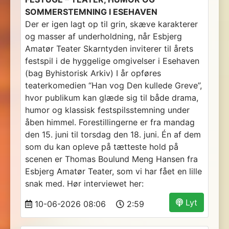
SOMMERSTEMNING I ESEHAVEN
Der er igen lagt op til grin, skæve karakterer
og masser af underholdning, når Esbjerg
Amatør Teater Skarntyden inviterer til årets
festspil i de hyggelige omgivelser i Esehaven
(bag Byhistorisk Arkiv) I år opføres
teaterkomedien “Han vog Den kullede Greve”,
hvor publikum kan glæde sig til både drama,
humor og klassisk festspilsstemning under
åben himmel. Forestillingerne er fra mandag
den 15. juni til torsdag den 18. juni. Én af dem
som du kan opleve på tætteste hold på
scenen er Thomas Boulund Meng Hansen fra
Esbjerg Amatør Teater, som vi har fået en lille
snak med. Hør interviewet her:
Lyt
10-06-2026 08:06
2:59