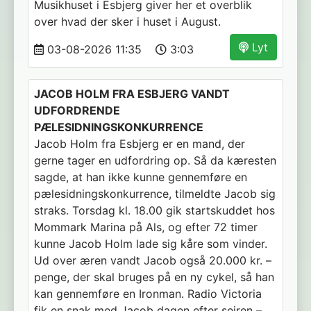
Musikhuset i Esbjerg giver her et overblik
over hvad der sker i huset i August.
Lyt
03-08-2026 11:35
3:03
JACOB HOLM FRA ESBJERG VANDT
UDFORDRENDE
PÆLESIDNINGSKONKURRENCE
Jacob Holm fra Esbjerg er en mand, der
gerne tager en udfordring op. Så da kæresten
sagde, at han ikke kunne gennemføre en
pælesidningskonkurrence, tilmeldte Jacob sig
straks. Torsdag kl. 18.00 gik startskuddet hos
Mommark Marina på Als, og efter 72 timer
kunne Jacob Holm lade sig kåre som vinder.
Ud over æren vandt Jacob også 20.000 kr. –
penge, der skal bruges på en ny cykel, så han
kan gennemføre en Ironman. Radio Victoria
fik en snak med Jacob dagen efter sejren –