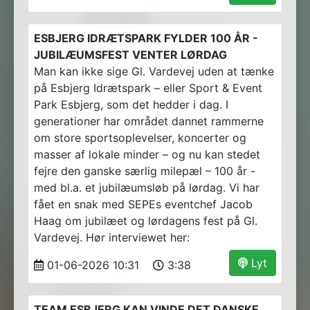
ESBJERG IDRÆTSPARK FYLDER 100 ÅR -
JUBILÆUMSFEST VENTER LØRDAG
Man kan ikke sige Gl. Vardevej uden at tænke
på Esbjerg Idrætspark – eller Sport & Event
Park Esbjerg, som det hedder i dag. I
generationer har området dannet rammerne
om store sportsoplevelser, koncerter og
masser af lokale minder – og nu kan stedet
fejre den ganske særlig milepæl – 100 år -
med bl.a. et jubilæumsløb på lørdag. Vi har
fået en snak med SEPEs eventchef Jacob
Haag om jubilæet og lørdagens fest på Gl.
Vardevej. Hør interviewet her:
Lyt
01-06-2026 10:31
3:38
TEAM ESBJERG KAN VINDE DET DANSKE