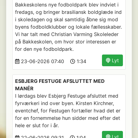
Bakkeskolens nye fodboldpark blev indviet i
fredags, og bringer brasiliansk boldglæde ind
i skoledagen og skal samtidig åbne sig mod
byens fodboldklubber og lokale fællesskaber.
Vi har talt med Christian Varming Skoleleder
på Bakkeskolen, om hvor stor interessen er
for den nye fodboldpark.
Lyt
23-06-2026 07:40
1:34
ESBJERG FESTUGE AFSLUTTET MED
MANÉR
I lørdags blev Esbjerg Festuge afsluttet med
fyrværkeri ind over byen. Kirsten Kirchner,
eventchef, for Festugen fortæller hvad det er
for en fornemmelse hun sidder med efter det
hele er slut for i år.
Lyt
22-06-2026 09:31
1:04