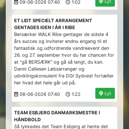
Lyt
09-06-2026 07:40
1:02
ET LIDT SPECIELT ARRANGEMENT
GENTAGES IGEN I ÅR I RIBE
Bersærker WALK Ribe gentager de sidste 4
års succes og inviterer endnu engang til et
fantastisk og udfordrende vandreevent den
26. og 27. september hvor du har chancen for
at "gå BERSÆRK" og gå så langt, du kan.
Danni Callesen Løbsarrangør og
udviklingskonsulent fra DGI Sydvest fortæller
her hvad det hele går ud på.
Lyt
08-06-2026 07:40
1:22
TEAM ESBJERG DANMARKSMESTRE I
HÅNDBOLD
Så lykkedes det Team Esbjerg at hente det