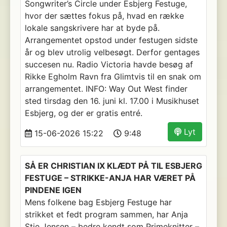
Songwriter’s Circle under Esbjerg Festuge,
hvor der sættes fokus på, hvad en række
lokale sangskrivere har at byde på.
Arrangementet opstod under festugen sidste
år og blev utrolig velbesøgt. Derfor gentages
succesen nu. Radio Victoria havde besøg af
Rikke Egholm Ravn fra Glimtvis til en snak om
arrangementet. INFO: Way Out West finder
sted tirsdag den 16. juni kl. 17.00 i Musikhuset
Esbjerg, og der er gratis entré.
Lyt
15-06-2026 15:22
9:48
SÅ ER CHRISTIAN IX KLÆDT PÅ TIL ESBJERG
FESTUGE – STRIKKE-ANJA HAR VÆRET PÅ
PINDENE IGEN
Mens folkene bag Esbjerg Festuge har
strikket et fedt program sammen, har Anja
Stie Jensen – bedre kendt som Primeknitter –