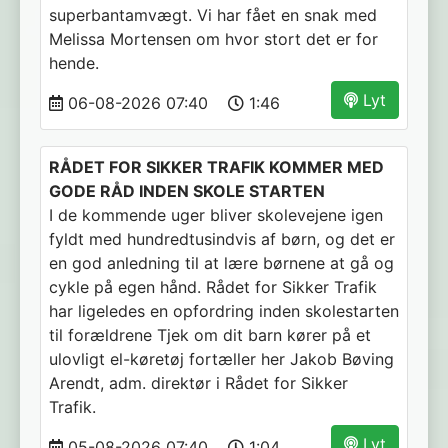
superbantamvægt. Vi har fået en snak med
Melissa Mortensen om hvor stort det er for
hende.
Lyt
06-08-2026 07:40
1:46
RÅDET FOR SIKKER TRAFIK KOMMER MED
GODE RÅD INDEN SKOLE STARTEN
I de kommende uger bliver skolevejene igen
fyldt med hundredtusindvis af børn, og det er
en god anledning til at lære børnene at gå og
cykle på egen hånd. Rådet for Sikker Trafik
har ligeledes en opfordring inden skolestarten
til forældrene Tjek om dit barn kører på et
ulovligt el-køretøj fortæller her Jakob Bøving
Arendt, adm. direktør i Rådet for Sikker
Trafik.
Lyt
05-08-2026 07:40
1:04