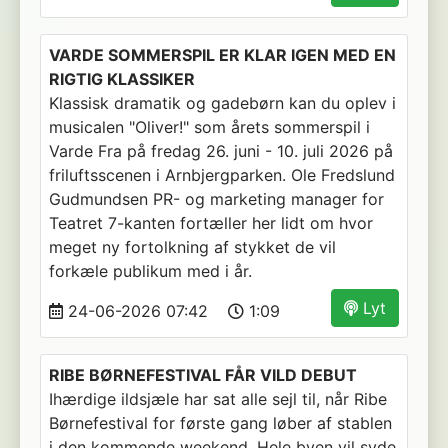
VARDE SOMMERSPIL ER KLAR IGEN MED EN
RIGTIG KLASSIKER
Klassisk dramatik og gadebørn kan du oplev i
musicalen "Oliver!" som årets sommerspil i
Varde Fra på fredag 26. juni - 10. juli 2026 på
friluftsscenen i Arnbjergparken. Ole Fredslund
Gudmundsen PR- og marketing manager for
Teatret 7-kanten fortæller her lidt om hvor
meget ny fortolkning af stykket de vil
forkæle publikum med i år.
Lyt
24-06-2026 07:42
1:09
RIBE BØRNEFESTIVAL FÅR VILD DEBUT
Ihærdige ildsjæle har sat alle sejl til, når Ribe
Børnefestival for første gang løber af stablen
i den kommende weekend. Hele byen vil syde