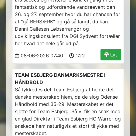
fantastisk og udfordrende vandreevent den
26. og 27. september hvor du har chancen for
at "gå BERSÆRK" og gå så langt, du kan.
Danni Callesen Løbsarrangør og
udviklingskonsulent fra DGI Sydvest fortæller
her hvad det hele går ud på.
Lyt
08-06-2026 07:40
1:22
TEAM ESBJERG DANMARKSMESTRE I
HÅNDBOLD
Så lykkedes det Team Esbjerg at hente det
danske mesterskab hjem, da de slog Odense
Håndbold med 35-29. Mesterskabet er det
sjette for Team Esbjerg. Så vi fik en snak med
en glad Direktør i Team Esbjerg HC Warrer og
ønskede ham naturligvis et stort tillykke med
mesterskabet.