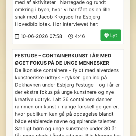
med af aktiviteter i Nørregade og rundt
omkring i byen, hvor vi har fået os en lille
snak med Jacob Krogsøe fra Esbjerg
Hovedbibliotek. Hør interviewet her:
Lyt
10-06-2026 07:58
4:46
FESTUGE – CONTAINERKUNST I ÅR MED
ØGET FOKUS PÅ DE UNGE MENNESKER
De ikoniske containere – fyldt med alverdens
kunstneriske udtryk - rykker igen ind på
Dokhavnen under Esbjerg Festuge – og i år er
der ekstra fokus på unge kunstnere og nye
kreative udtryk. I alt 36 containere danner
rammen om kunst i mange forskellige genrer,
hvor publikum kan gå på opdagelse blandt
både etablerede navne og spirende talenter.
Særligt børn og unge kunstnere under 30 år
får mere plads i årets udgave. Bliv klogere her