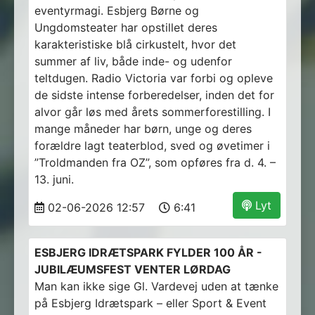
eventyrmagi. Esbjerg Børne og
Ungdomsteater har opstillet deres
karakteristiske blå cirkustelt, hvor det
summer af liv, både inde- og udenfor
teltdugen. Radio Victoria var forbi og opleve
de sidste intense forberedelser, inden det for
alvor går løs med årets sommerforestilling. I
mange måneder har børn, unge og deres
forældre lagt teaterblod, sved og øvetimer i
”Troldmanden fra OZ”, som opføres fra d. 4. –
13. juni.
Lyt
02-06-2026 12:57
6:41
ESBJERG IDRÆTSPARK FYLDER 100 ÅR -
JUBILÆUMSFEST VENTER LØRDAG
Man kan ikke sige Gl. Vardevej uden at tænke
på Esbjerg Idrætspark – eller Sport & Event