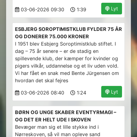
Lyt
03-06-2026 09:30
1:39
ESBJERG SOROPTIMISTKLUB FYLDER 75 ÅR
OG DONERER 75.000 KRONER
I 1951 blev Esbjerg Soroptimistklub stiftet. I
dag – 75 år senere – er de stadig en
spillevende klub, der kæmper for kvinder og
pigers vilkår, uddannelse og et liv uden vold.
Vi har fået en snak med Bente Jürgensen om
hvordan det skal fejres
Lyt
03-06-2026 08:40
1:24
BØRN OG UNGE SKABER EVENTYRMAGI –
OG DET ER HELT UDE I SKOVEN
Bevæger man sig et lille stykke ind i
Nørreskoven, så vil man opleve sand