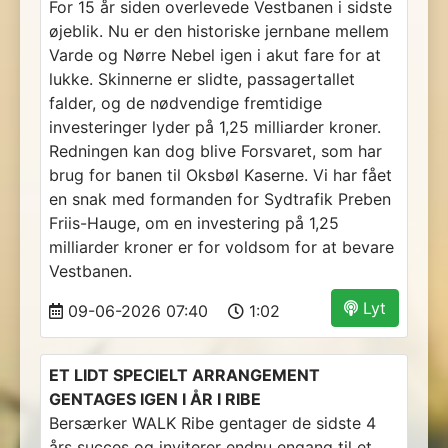
For 15 år siden overlevede Vestbanen i sidste
øjeblik. Nu er den historiske jernbane mellem
Varde og Nørre Nebel igen i akut fare for at
lukke. Skinnerne er slidte, passagertallet
falder, og de nødvendige fremtidige
investeringer lyder på 1,25 milliarder kroner.
Redningen kan dog blive Forsvaret, som har
brug for banen til Oksbøl Kaserne. Vi har fået
en snak med formanden for Sydtrafik Preben
Friis-Hauge, om en investering på 1,25
milliarder kroner er for voldsom for at bevare
Vestbanen.
Lyt
09-06-2026 07:40
1:02
ET LIDT SPECIELT ARRANGEMENT
GENTAGES IGEN I ÅR I RIBE
Bersærker WALK Ribe gentager de sidste 4
års succes og inviterer endnu engang til et