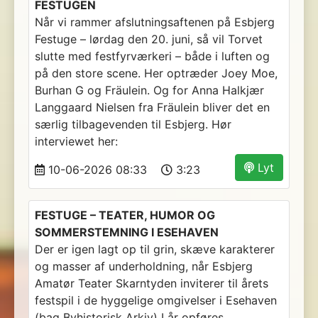
FESTUGEN
Når vi rammer afslutningsaftenen på Esbjerg
Festuge – lørdag den 20. juni, så vil Torvet
slutte med festfyrværkeri – både i luften og
på den store scene. Her optræder Joey Moe,
Burhan G og Fräulein. Og for Anna Halkjær
Langgaard Nielsen fra Fräulein bliver det en
særlig tilbagevenden til Esbjerg. Hør
interviewet her:
Lyt
10-06-2026 08:33
3:23
FESTUGE – TEATER, HUMOR OG
SOMMERSTEMNING I ESEHAVEN
Der er igen lagt op til grin, skæve karakterer
og masser af underholdning, når Esbjerg
Amatør Teater Skarntyden inviterer til årets
festspil i de hyggelige omgivelser i Esehaven
(bag Byhistorisk Arkiv) I år opføres