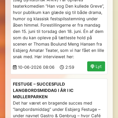
teaterkomedien “Han vog Den kullede Greve”,
hvor publikum kan glæde sig til både drama,
humor og klassisk festspilsstemning under
åben himmel. Forestillingerne er fra mandag
den 15. juni til torsdag den 18. juni. Én af dem
som du kan opleve på tætteste hold på
scenen er Thomas Boulund Meng Hansen fra
Esbjerg Amatør Teater, som vi har fået en lille
snak med. Hør interviewet her:
Lyt
10-06-2026 08:06
2:59
FESTUGE – SUCCESFULD
LANGBORDSMIDDAG I ÅR I IC
MØLLERPARKEN
Det har været en bragende succes med
”langbordsmiddag” under Esbjerg Festuge –
under navnet Gastro & Genbrug – hvor Café