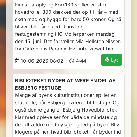
Finns Paraply og Korn180 spiller en stor
hovedrolle. 300 dækkes der op til i år – med
skøn mad og hygge for bare 50 kroner. Og så
bliver det i år blandt kunst og
festugestemning i IC Møllerparken mandag
den 15. juni. Det fortæller Mia Hellsten Nissen
fra Café Finns Paraply. Hør interviewet her:
Lyt
10-06-2026 08:02
4:44
BIBLIOTEKET NYDER AT VÆRE EN DEL AF
ESBJERG FESTUGE
Mange af byens kulturinstitutioner spiller en
stor rolle, når Esbjerg inviterer til festuge. Og
også denne gang er Esbjerg Hovedbibliotek
klar med oplevelser for både de mindste og
de lidt ældre med nysgerrighed på byen. Bliv
klogere på her, hvad biblioteket i år byder ind