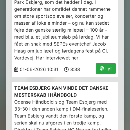
Park Esbjerg, som det hedder i dag. I
generationer har området dannet rammerne
om store sportsoplevelser, koncerter og
masser af lokale minder – og nu kan stedet
fejre den ganske særlig milepæl – 100 år -
med bl.a. et jubilæumsløb på lørdag. Vi har
fået en snak med SEPEs eventchef Jacob
Haag om jubilæet og lørdagens fest på Gl.
Vardevej. Hør interviewet her:
Lyt
01-06-2026 10:31
3:38
TEAM ESBJERG KAN VINDE DET DANSKE
MESTERSKAB I HÅNDBOLD
Odense Håndbold slog Team Esbjerg med
33-30 i den anden kamp i DM-finaleserien.
Team Esbjerg vandt den første kamp, og
serien skal nu afgøres i en tredje kamp.
Direktør i Team Esbjerg HC Warrer fortæller