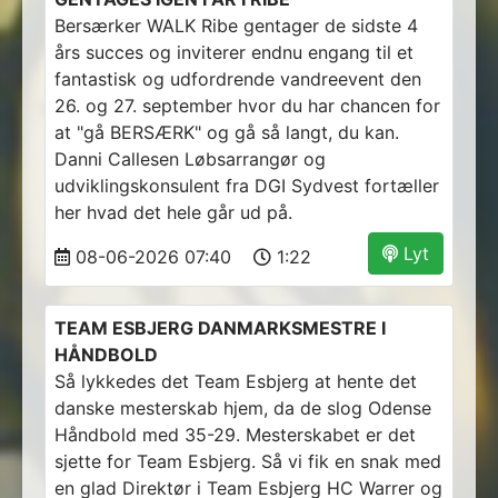
Bersærker WALK Ribe gentager de sidste 4
års succes og inviterer endnu engang til et
fantastisk og udfordrende vandreevent den
26. og 27. september hvor du har chancen for
at "gå BERSÆRK" og gå så langt, du kan.
Danni Callesen Løbsarrangør og
udviklingskonsulent fra DGI Sydvest fortæller
her hvad det hele går ud på.
Lyt
08-06-2026 07:40
1:22
TEAM ESBJERG DANMARKSMESTRE I
HÅNDBOLD
Så lykkedes det Team Esbjerg at hente det
danske mesterskab hjem, da de slog Odense
Håndbold med 35-29. Mesterskabet er det
sjette for Team Esbjerg. Så vi fik en snak med
en glad Direktør i Team Esbjerg HC Warrer og