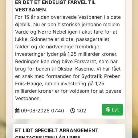
ER DET ET ENDELIGT FARVEL TIL
VESTBANEN
For 15 år siden overlevede Vestbanen i sidste
øjeblik. Nu er den historiske jernbane mellem
Varde og Nørre Nebel igen i akut fare for at
lukke. Skinnerne er slidte, passagertallet
falder, og de nødvendige fremtidige
investeringer lyder på 1,25 milliarder kroner.
Redningen kan dog blive Forsvaret, som har
brug for banen til Oksbøl Kaserne. Vi har fået
en snak med formanden for Sydtrafik Preben
Friis-Hauge, om en investering på 1,25
milliarder kroner er for voldsom for at bevare
Vestbanen.
Lyt
09-06-2026 07:40
1:02
ET LIDT SPECIELT ARRANGEMENT
GENTAGES IGEN I ÅR I RIBE