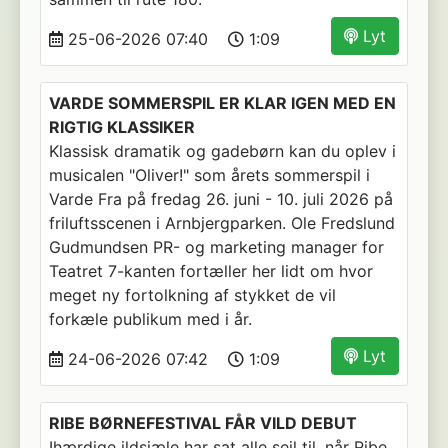
Lyt
25-06-2026 07:40
1:09
VARDE SOMMERSPIL ER KLAR IGEN MED EN
RIGTIG KLASSIKER
Klassisk dramatik og gadebørn kan du oplev i
musicalen "Oliver!" som årets sommerspil i
Varde Fra på fredag 26. juni - 10. juli 2026 på
friluftsscenen i Arnbjergparken. Ole Fredslund
Gudmundsen PR- og marketing manager for
Teatret 7-kanten fortæller her lidt om hvor
meget ny fortolkning af stykket de vil
forkæle publikum med i år.
Lyt
24-06-2026 07:42
1:09
RIBE BØRNEFESTIVAL FÅR VILD DEBUT
Ihærdige ildsjæle har sat alle sejl til, når Ribe