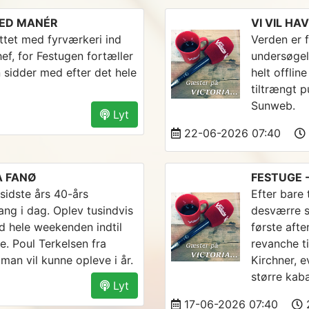
MED MANÉR
VI VIL HA
uttet med fyrværkeri ind
Verden er f
ef, for Festugen fortæller
undersøgel
 sidder med efter det hele
helt offlin
tiltrængt 
Sunweb.
Lyt
22-06-2026 07:40
Å FANØ
FESTUGE 
 sidste års 40-års
Efter bare 
ng i dag. Oplev tusindvis
desværre s
d hele weekenden indtil
første aft
e. Poul Terkelsen fra
revanche ti
man vil kunne opleve i år.
Kirchner, e
større kaba
Lyt
17-06-2026 07:40
2