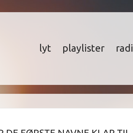
lyt
playlister
rad
R DE FØRSTE NAVNE KLAR TIL