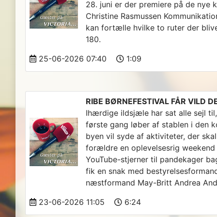
28. juni er der premiere på de nye 
Christine Rasmussen Kommunikation
kan fortælle hvilke to ruter der bliv
180.
25-06-2026 07:40
1:09
RIBE BØRNEFESTIVAL FÅR VILD D
Ihærdige ildsjæle har sat alle sejl ti
første gang løber af stablen i de
byen vil syde af aktiviteter, der sk
forældre en oplevelsesrig weekend 
YouTube-stjerner til pandekager bag
fik en snak med bestyrelsesforman
næstformand May-Britt Andrea Ande
23-06-2026 11:05
6:24