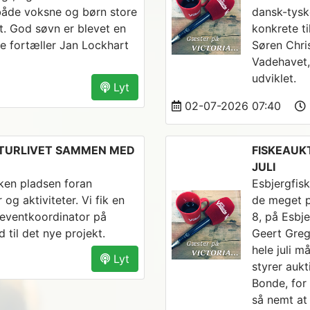
 både voksne og børn store
dansk-tysk
. God søvn er blevet en
konkrete t
rie fortæller Jan Lockhart
Søren Chri
Vadehavet,
udviklet.
Lyt
02-07-2026 07:40
LTURLIVET SAMMEN MED
FISKEAUK
JULI
kken pladsen foran
Esbjergfis
 og aktiviteter. Vi fik en
de meget p
eventkoordinator på
8, på Esbj
til det nye projekt.
Geert Grege
hele juli 
Lyt
styrer auk
Bonde, for 
så nemt at 