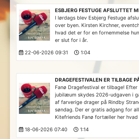
ESBJERG FESTUGE AFSLUTTET 
I lørdags blev Esbjerg Festuge afsl
over byen. Kirsten Kirchner, eventch
hvad det er for en fornemmelse hun
er slut for i år.
22-06-2026 09:31
1:04
DRAGEFESTIVALEN ER TILBAGE P
Fanø Dragefestival er tilbage! Efter
jubilæum skydes 2026-udgaven i ga
af farverige drager på Rindby Stran
søndag. Der er gratis adgang for all
Kitefriends Fanø fortæller her hvad 
18-06-2026 07:40
1:14