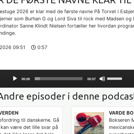
estuge 2026 er klar med de første navne På Torvet i Esbjerg
tjerner som Burhan G og Lord Siva til rock med Madsen og 
rdinator Sanne Klindt Nielsen fortæller her hvordan prog
ndinge.
-2026 09:51
0:57
Use
00:00
00:57
Up/Down
Arrow
Andre episoder i denne podcas
keys
to
increase
 VERDEN
VARDE BO
or
ordring til danskerne. Gå
Bokseren M
decrease
kan være det lille svar på
mexicanske
volume.