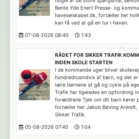
nogle af de store spørgsmål, selvom
Bente Yde Enert Presse- og kommu
haveselskabet.dk, fortæller her hv
kan få ved at gå en tur i haven.
07-08-2026 08:40
1:43
RÅDET FOR SIKKER TRAFIK KOM
INDEN SKOLE STARTEN
I de kommende uger bliver skolevej
hundredtusindvis af børn, og det er 
lære børnene at gå og cykle på ege
Trafik har ligeledes en opfordring in
forældrene Tjek om dit barn kører på
fortæller her Jakob Bøving Arendt, 
Sikker Trafik.
05-08-2026 07:40
1:04