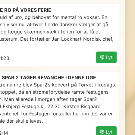
VE RO PÅ VORES FERIE
uld af uro, og behovet for mental ro vokser. En
se viser nu, at hver fjerde dansker vælger at gå
e og lægge skærmen væk i ferien for at få et
pusterum. Det fortæller Jan Lockhart Nordisk chef,
Lyt
1:23
- SPAR 2 TAGER REVANCHE I DENNE UGE
tre numre blev Spar2’s koncert på Torvet i fredags
toppet, da en strømafbrydelse ramte festugens
en. Men allerede i morgen aften tager Spar2
l Esbjerg Festuge kl. 22.30. Kirsten Bisgaard
ventchef, for Festugen fortæller her om det var en
le der skulle laves.
Lyt
:14