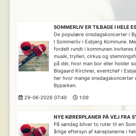
SOMMERLIV ER TILBAGE I HELE
De populære onsdagskoncerter i Byp
I Sommerliv i Esbjerg Kommune. Med
fordelt rundt i kommunen inviteres 
musik, trylleri, cirkus og stemnings
på dér, hvor man bor eller holder s
Bisgaard Kirchner, eventchef i Esb
her hvor mange onsdagskoncerter de
Byparken.
29-06-2026 07:40
1:09
NYE KØRERPLANER PÅ VEJ FRA S
På søndag bliver to ruter til en So
årlige eftersyn af køreplanerne i h