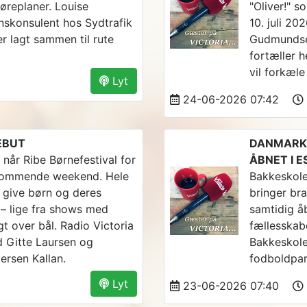
køreplaner. Louise
"Oliver!" s
skonsulent hos Sydtrafik
10. juli 20
er lagt sammen til rute
Gudmundsen
fortæller h
vil forkæle
Lyt
24-06-2026 07:42
EBUT
DANMARKS
l, når Ribe Børnefestival for
ÅBNET I 
n kommende weekend. Hele
Bakkeskole
al give børn og deres
bringer br
– lige fra shows med
samtidig å
t over bål. Radio Victoria
fællesskabe
d Gitte Laursen og
Bakkeskole
rsen Kallan.
fodboldpar
Lyt
23-06-2026 07:40