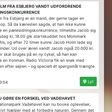
LM FRA ESBJERG VANDT UDFORDRENDE
NINGSKONKURRENCE
 fra Esbjerg er en mand, der gerne tager en
 op. Så da kæresten sagde, at han ikke kunne
 en pælesidningskonkurrence, tilmeldte Jacob sig
rsdag kl. 18.00 gik startskuddet hos Mommark
Als, og efter 72 timer kunne Jacob Holm lade sig
inder. Ud over æren vandt Jacob også 20.000 kr.
er skal bruges på en ny cykel, så han kan
 en Ironman. Radio Victoria fik en snak med
n efter sejren – og specielt ét spørgsmål trængte
Lyt
3:54
U GØRE EN FORSKEL VED VADEHAVET
ationalpark Vadehavet kan nu booke oplevelser,
tivt hjælper med at forbedre naturen. Gennem det