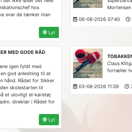
 det ikke løser det hele.
superbanta
nikationschef hos
Mortensen 
ilke svar de tænker man
06-08-2026 07:40
Lyt
MER MED GODE RÅD
TOBAKKEN
Claus Klit
ene igen fyldt med
fortæller h
en god anledning til at
n hånd. Rådet for Sikker
03-08-2026 11:39
2
den skolestarten til
 et ulovligt el-køretøj
adm. direktør i Rådet for
Lyt