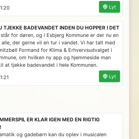
Lyt
1:20
U TJEKKE BADEVANDET INDEN DU HOPPER I DET
tår for døren, og i Esbjerg Kommune er der nu en
 alle, der gerne vil en tur i vandet. Vi har talt med
itzbøll Formand for Klima & Erhvervsudvalget i
ommune, om hvilken ny app og hjemmeside man
til at tjekke badevandet i hele Kommunen.
Lyt
1:21
MMERSPIL ER KLAR IGEN MED EN RIGTIG
R
ramatik og gadebørn kan du oplev i musicalen