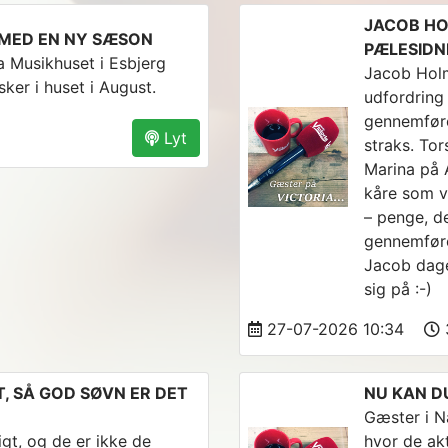
JACOB HO
 MED EN NY SÆSON
PÆLESID
a Musikhuset i Esbjerg
Jacob Holm
sker i huset i August.
udfordring
gennemføre
Lyt
straks. To
Marina på 
kåre som v
– penge, d
gennemføre
Jacob dage
sig på :-)
27-07-2026 10:34
, SÅ GOD SØVN ER DET
NU KAN D
Gæster i N
igt, og de er ikke de
hvor de ak