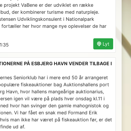
e projekt VaBene er der udviklet en række
ilbud, der kombinerer turisme med naturpleje.
stensen Udviklingskonsulent i Nationalpark
 fortæller her hvor mange nye oplevelser de har
Lyt
1:35
TIONERNE PÅ ESBJERG HAVN VENDER TILBAGE I
kernes Seniorklub har i mere end 50 år arrangeret
opulære fiskeauktioner bag Auktionshallens port
erg Havn, hvor hallens mangeårige auktionarius,
rsen igen vil være på plads hver onsdag kl.11 i
måned hvor han svinger den gamle mahognistok og
tionen. Vi har fået en snak med Formand Erik
hvis man ikke har været på fiskeauktion før, er det
finde ud af.