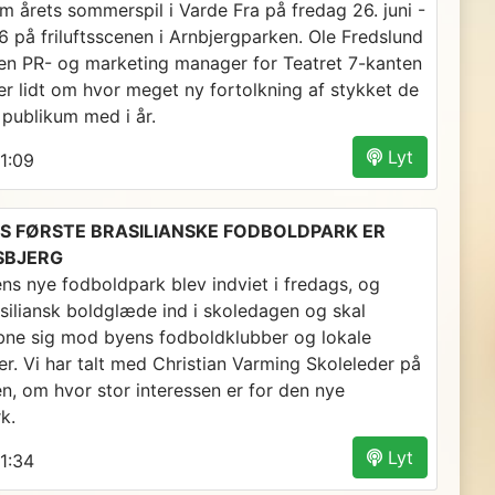
om årets sommerspil i Varde Fra på fredag 26. juni -
26 på friluftsscenen i Arnbjergparken. Ole Fredslund
 PR- og marketing manager for Teatret 7-kanten
er lidt om hvor meget ny fortolkning af stykket de
 publikum med i år.
Lyt
1:09
 FØRSTE BRASILIANSKE FODBOLDPARK ER
ESBJERG
ns nye fodboldpark blev indviet i fredags, og
asiliansk boldglæde ind i skoledagen og skal
bne sig mod byens fodboldklubber og lokale
r. Vi har talt med Christian Varming Skoleleder på
n, om hvor stor interessen er for den nye
k.
Lyt
1:34