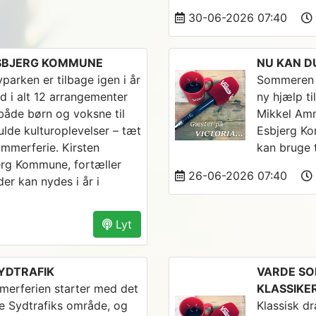
30-06-2026 07:40
 ESBJERG KOMMUNE
NU KAN D
arken er tilbage igen i år
Sommeren s
 i alt 12 arrangementer
ny hjælp til
både børn og voksne til
Mikkel Amm
fulde kulturoplevelser – tæt
Esbjerg K
ommerferie. Kirsten
kan bruge 
jerg Kommune, fortæller
26-06-2026 07:40
r kan nydes i år i
Lyt
YDTRAFIK
VARDE SO
mmerferien starter med det
KLASSIKE
ele Sydtrafiks område, og
Klassisk d