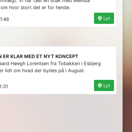
mvægt. Vi har fået en snak med Melissa
om hvor stort det er for hende.
Lyt
1:46
 ER KLAR MED ET NYT KONCEPT
gaard Høegh Lorentsen fra Tobakken i Esbjerg
er lidt om hvad der bydes på i August.
Lyt
:31