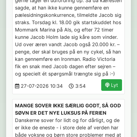
gerne tager en udfordring op. Så da kæresten
sagde, at han ikke kunne gennemføre en
pælesidningskonkurrence, tilmeldte Jacob sig
straks. Torsdag kl. 18.00 gik startskuddet hos
Mommark Marina på Als, og efter 72 timer
kunne Jacob Holm lade sig kåre som vinder.
Ud over æren vandt Jacob også 20.000 kr. –
penge, der skal bruges på en ny cykel, så han
kan gennemføre en Ironman. Radio Victoria
fik en snak med Jacob dagen efter sejren –
og specielt ét spørgsmål trængte sig på :-)
Lyt
27-07-2026 10:34
3:54
MANGE SOVER IKKE SÆRLIG GODT, SÅ GOD
SØVN ER DET NYE LUKSUS PÅ FERIEN
Danskerne sover for lidt og for dårligt, og de
er ikke de eneste - i store dele af verden har
både voksne og børn store problemer med at