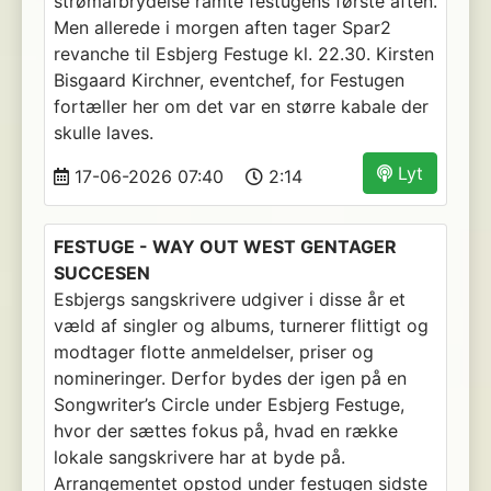
strømafbrydelse ramte festugens første aften.
Men allerede i morgen aften tager Spar2
revanche til Esbjerg Festuge kl. 22.30. Kirsten
Bisgaard Kirchner, eventchef, for Festugen
fortæller her om det var en større kabale der
skulle laves.
Lyt
17-06-2026 07:40
2:14
FESTUGE - WAY OUT WEST GENTAGER
SUCCESEN
Esbjergs sangskrivere udgiver i disse år et
væld af singler og albums, turnerer flittigt og
modtager flotte anmeldelser, priser og
nomineringer. Derfor bydes der igen på en
Songwriter’s Circle under Esbjerg Festuge,
hvor der sættes fokus på, hvad en række
lokale sangskrivere har at byde på.
Arrangementet opstod under festugen sidste