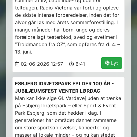
summer af liv, både inde- og udenfor
teltdugen. Radio Victoria var forbi og opleve
de sidste intense forberedelser, inden det for
alvor går løs med årets sommerforestilling. I
mange måneder har børn, unge og deres
forældre lagt teaterblod, sved og øvetimer i
”Troldmanden fra OZ”, som opføres fra d. 4. –
13. juni.
Lyt
02-06-2026 12:57
6:41
ESBJERG IDRÆTSPARK FYLDER 100 ÅR -
JUBILÆUMSFEST VENTER LØRDAG
Man kan ikke sige Gl. Vardevej uden at tænke
på Esbjerg Idrætspark – eller Sport & Event
Park Esbjerg, som det hedder i dag. I
generationer har området dannet rammerne
om store sportsoplevelser, koncerter og
masser af lokale minder – og nu kan stedet