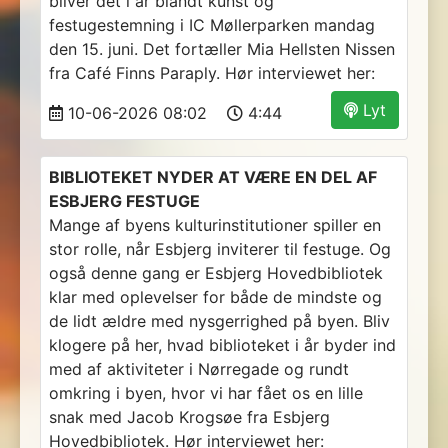
bliver det i år blandt kunst og
festugestemning i IC Møllerparken mandag
den 15. juni. Det fortæller Mia Hellsten Nissen
fra Café Finns Paraply. Hør interviewet her:
Lyt
10-06-2026 08:02
4:44
BIBLIOTEKET NYDER AT VÆRE EN DEL AF
ESBJERG FESTUGE
Mange af byens kulturinstitutioner spiller en
stor rolle, når Esbjerg inviterer til festuge. Og
også denne gang er Esbjerg Hovedbibliotek
klar med oplevelser for både de mindste og
de lidt ældre med nysgerrighed på byen. Bliv
klogere på her, hvad biblioteket i år byder ind
med af aktiviteter i Nørregade og rundt
omkring i byen, hvor vi har fået os en lille
snak med Jacob Krogsøe fra Esbjerg
Hovedbibliotek. Hør interviewet her: