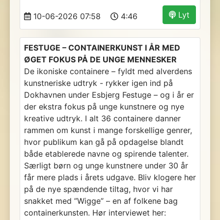
Lyt
10-06-2026 07:58
4:46
FESTUGE – CONTAINERKUNST I ÅR MED
ØGET FOKUS PÅ DE UNGE MENNESKER
De ikoniske containere – fyldt med alverdens
kunstneriske udtryk - rykker igen ind på
Dokhavnen under Esbjerg Festuge – og i år er
der ekstra fokus på unge kunstnere og nye
kreative udtryk. I alt 36 containere danner
rammen om kunst i mange forskellige genrer,
hvor publikum kan gå på opdagelse blandt
både etablerede navne og spirende talenter.
Særligt børn og unge kunstnere under 30 år
får mere plads i årets udgave. Bliv klogere her
på de nye spændende tiltag, hvor vi har
snakket med ”Wigge” – en af folkene bag
containerkunsten. Hør interviewet her: