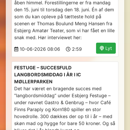
åben himmel. Forestillingerne er fra mandag
den 15. juni til torsdag den 18. juni. Én af dem
som du kan opleve på tætteste hold på
scenen er Thomas Boulund Meng Hansen fra
Esbjerg Amatør Teater, som vi har fået en lille
snak med. Hør interviewet her:
Lyt
10-06-2026 08:06
2:59
FESTUGE – SUCCESFULD
LANGBORDSMIDDAG I ÅR I IC
MØLLERPARKEN
Det har været en bragende succes med
”langbordsmiddag” under Esbjerg Festuge –
under navnet Gastro & Genbrug – hvor Café
Finns Paraply og Korn180 spiller en stor
hovedrolle. 300 dækkes der op til i år – med
skøn mad og hygge for bare 50 kroner. Og så