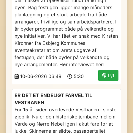
der masser af oplevelser rundt omkring i
byen. Bag festugen ligger mange måneders
planlægning og et stort arbejde fra både
arrangører, frivillige og samarbejdspartnere. I
år byder programmet både på velkendte og
nye initiativer. Vi har fået en snak med Kirsten
Kirchner fra Esbjerg Kommunes
eventsekretariat om årets udgave af
festugen, der både byder på velkendte og
nye arrangementer. Hør interviewet her:
Lyt
10-06-2026 06:49
5:30
ER DET ET ENDELIGT FARVEL TIL
VESTBANEN
For 15 år siden overlevede Vestbanen i sidste
øjeblik. Nu er den historiske jernbane mellem
Varde og Nørre Nebel igen i akut fare for at
lukke. Skinnerne er slidte, passagertallet