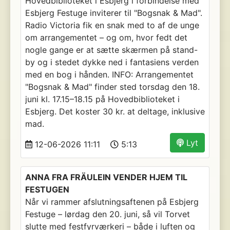
Hovedbiblioteket i Esbjerg i forbindelse med
Esbjerg Festuge inviterer til "Bogsnak & Mad".
Radio Victoria fik en snak med to af de unge
om arrangementet – og om, hvor fedt det
nogle gange er at sætte skærmen på stand-
by og i stedet dykke ned i fantasiens verden
med en bog i hånden. INFO: Arrangementet
"Bogsnak & Mad" finder sted torsdag den 18.
juni kl. 17.15–18.15 på Hovedbiblioteket i
Esbjerg. Det koster 30 kr. at deltage, inklusive
mad.
Lyt
12-06-2026 11:11
5:13
ANNA FRA FRÄULEIN VENDER HJEM TIL
FESTUGEN
Når vi rammer afslutningsaftenen på Esbjerg
Festuge – lørdag den 20. juni, så vil Torvet
slutte med festfyrværkeri – både i luften og