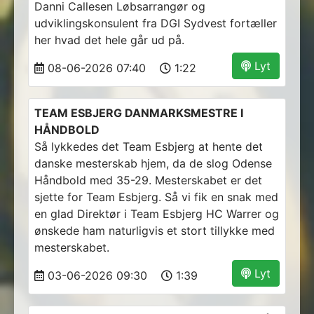
Danni Callesen Løbsarrangør og
udviklingskonsulent fra DGI Sydvest fortæller
her hvad det hele går ud på.
Lyt
08-06-2026 07:40
1:22
TEAM ESBJERG DANMARKSMESTRE I
HÅNDBOLD
Så lykkedes det Team Esbjerg at hente det
danske mesterskab hjem, da de slog Odense
Håndbold med 35-29. Mesterskabet er det
sjette for Team Esbjerg. Så vi fik en snak med
en glad Direktør i Team Esbjerg HC Warrer og
ønskede ham naturligvis et stort tillykke med
mesterskabet.
Lyt
03-06-2026 09:30
1:39