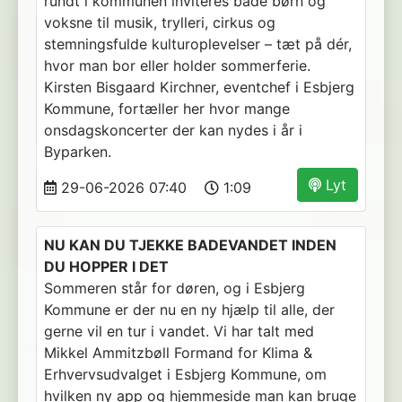
rundt i kommunen inviteres både børn og
voksne til musik, trylleri, cirkus og
stemningsfulde kulturoplevelser – tæt på dér,
hvor man bor eller holder sommerferie.
Kirsten Bisgaard Kirchner, eventchef i Esbjerg
Kommune, fortæller her hvor mange
onsdagskoncerter der kan nydes i år i
Byparken.
Lyt
29-06-2026 07:40
1:09
NU KAN DU TJEKKE BADEVANDET INDEN
DU HOPPER I DET
Sommeren står for døren, og i Esbjerg
Kommune er der nu en ny hjælp til alle, der
gerne vil en tur i vandet. Vi har talt med
Mikkel Ammitzbøll Formand for Klima &
Erhvervsudvalget i Esbjerg Kommune, om
hvilken ny app og hjemmeside man kan bruge