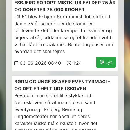
ESBJERG SOROPTIMISTKLUB FYLDER 75 ÅR
OG DONERER 75.000 KRONER
I 1951 blev Esbjerg Soroptimistklub stiftet. I
dag – 75 år senere – er de stadig en
spillevende klub, der kæmper for kvinder og
pigers vilkår, uddannelse og et liv uden vold.
Vi har fået en snak med Bente Jürgensen om
hvordan det skal fejres
Lyt
03-06-2026 08:40
1:24
BØRN OG UNGE SKABER EVENTYRMAGI –
OG DET ER HELT UDE I SKOVEN
Bevæger man sig et lille stykke ind i
Nørreskoven, så vil man opleve sand
eventyrmagi. Esbjerg Børne og
Ungdomsteater har opstillet deres
karakteristiske blå cirkustelt, hvor det