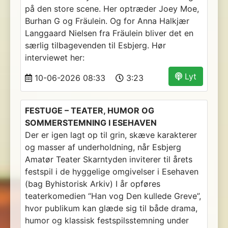
på den store scene. Her optræder Joey Moe,
Burhan G og Fräulein. Og for Anna Halkjær
Langgaard Nielsen fra Fräulein bliver det en
særlig tilbagevenden til Esbjerg. Hør
interviewet her:
Lyt
10-06-2026 08:33
3:23
FESTUGE – TEATER, HUMOR OG
SOMMERSTEMNING I ESEHAVEN
Der er igen lagt op til grin, skæve karakterer
og masser af underholdning, når Esbjerg
Amatør Teater Skarntyden inviterer til årets
festspil i de hyggelige omgivelser i Esehaven
(bag Byhistorisk Arkiv) I år opføres
teaterkomedien “Han vog Den kullede Greve”,
hvor publikum kan glæde sig til både drama,
humor og klassisk festspilsstemning under