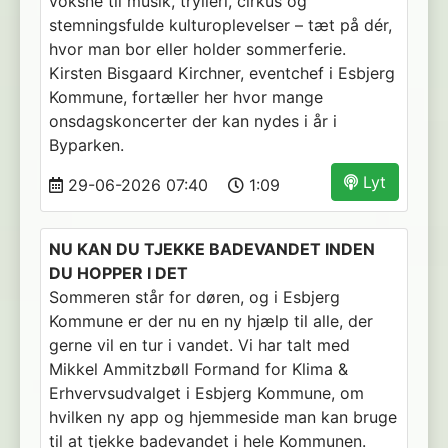
voksne til musik, trylleri, cirkus og
stemningsfulde kulturoplevelser – tæt på dér,
hvor man bor eller holder sommerferie.
Kirsten Bisgaard Kirchner, eventchef i Esbjerg
Kommune, fortæller her hvor mange
onsdagskoncerter der kan nydes i år i
Byparken.
Lyt
29-06-2026 07:40
1:09
NU KAN DU TJEKKE BADEVANDET INDEN
DU HOPPER I DET
Sommeren står for døren, og i Esbjerg
Kommune er der nu en ny hjælp til alle, der
gerne vil en tur i vandet. Vi har talt med
Mikkel Ammitzbøll Formand for Klima &
Erhvervsudvalget i Esbjerg Kommune, om
hvilken ny app og hjemmeside man kan bruge
til at tjekke badevandet i hele Kommunen.