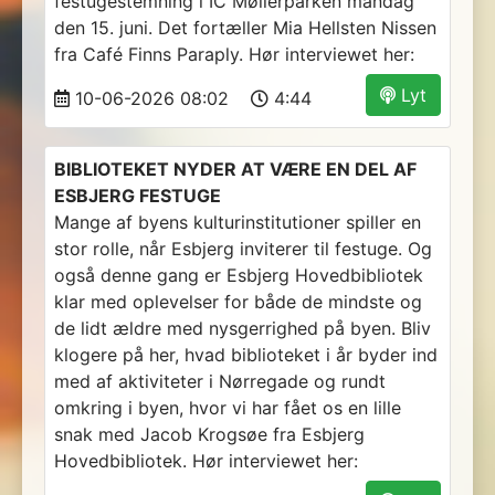
festugestemning i IC Møllerparken mandag
den 15. juni. Det fortæller Mia Hellsten Nissen
fra Café Finns Paraply. Hør interviewet her:
Lyt
10-06-2026 08:02
4:44
BIBLIOTEKET NYDER AT VÆRE EN DEL AF
ESBJERG FESTUGE
Mange af byens kulturinstitutioner spiller en
stor rolle, når Esbjerg inviterer til festuge. Og
også denne gang er Esbjerg Hovedbibliotek
klar med oplevelser for både de mindste og
de lidt ældre med nysgerrighed på byen. Bliv
klogere på her, hvad biblioteket i år byder ind
med af aktiviteter i Nørregade og rundt
omkring i byen, hvor vi har fået os en lille
snak med Jacob Krogsøe fra Esbjerg
Hovedbibliotek. Hør interviewet her: