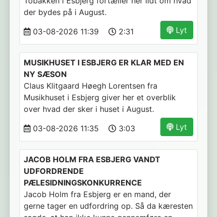
Tobakken i Esbjerg fortæller her lidt om hvad
der bydes på i August.
Lyt
03-08-2026 11:39
2:31
MUSIKHUSET I ESBJERG ER KLAR MED EN
NY SÆSON
Claus Klitgaard Høegh Lorentsen fra
Musikhuset i Esbjerg giver her et overblik
over hvad der sker i huset i August.
Lyt
03-08-2026 11:35
3:03
JACOB HOLM FRA ESBJERG VANDT
UDFORDRENDE
PÆLESIDNINGSKONKURRENCE
Jacob Holm fra Esbjerg er en mand, der
gerne tager en udfordring op. Så da kæresten