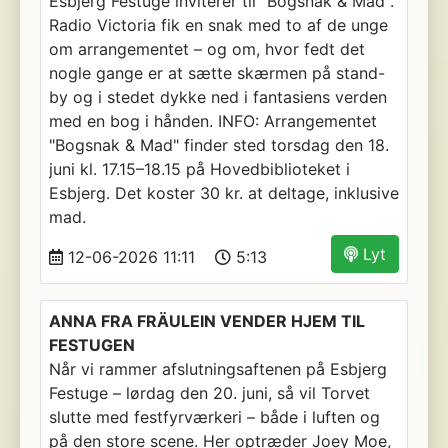
Esbjerg Festuge inviterer til "Bogsnak & Mad".
Radio Victoria fik en snak med to af de unge
om arrangementet – og om, hvor fedt det
nogle gange er at sætte skærmen på stand-
by og i stedet dykke ned i fantasiens verden
med en bog i hånden. INFO: Arrangementet
"Bogsnak & Mad" finder sted torsdag den 18.
juni kl. 17.15–18.15 på Hovedbiblioteket i
Esbjerg. Det koster 30 kr. at deltage, inklusive
mad.
Lyt
12-06-2026 11:11
5:13
ANNA FRA FRÄULEIN VENDER HJEM TIL
FESTUGEN
Når vi rammer afslutningsaftenen på Esbjerg
Festuge – lørdag den 20. juni, så vil Torvet
slutte med festfyrværkeri – både i luften og
på den store scene. Her optræder Joey Moe,