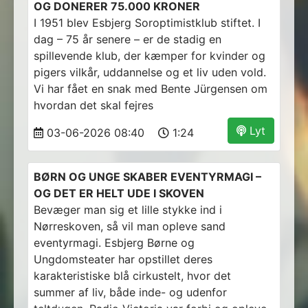
OG DONERER 75.000 KRONER
I 1951 blev Esbjerg Soroptimistklub stiftet. I
dag – 75 år senere – er de stadig en
spillevende klub, der kæmper for kvinder og
pigers vilkår, uddannelse og et liv uden vold.
Vi har fået en snak med Bente Jürgensen om
hvordan det skal fejres
Lyt
03-06-2026 08:40
1:24
BØRN OG UNGE SKABER EVENTYRMAGI –
OG DET ER HELT UDE I SKOVEN
Bevæger man sig et lille stykke ind i
Nørreskoven, så vil man opleve sand
eventyrmagi. Esbjerg Børne og
Ungdomsteater har opstillet deres
karakteristiske blå cirkustelt, hvor det
summer af liv, både inde- og udenfor