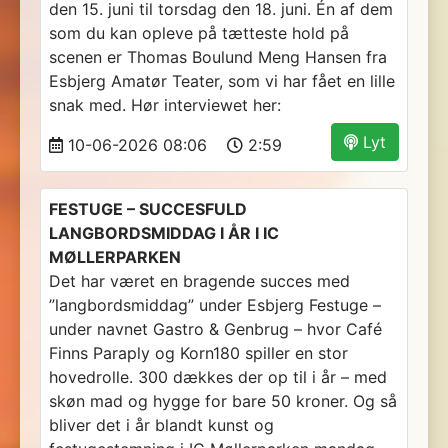
den 15. juni til torsdag den 18. juni. Én af dem
som du kan opleve på tætteste hold på
scenen er Thomas Boulund Meng Hansen fra
Esbjerg Amatør Teater, som vi har fået en lille
snak med. Hør interviewet her:
Lyt
10-06-2026 08:06
2:59
FESTUGE – SUCCESFULD
LANGBORDSMIDDAG I ÅR I IC
MØLLERPARKEN
Det har været en bragende succes med
”langbordsmiddag” under Esbjerg Festuge –
under navnet Gastro & Genbrug – hvor Café
Finns Paraply og Korn180 spiller en stor
hovedrolle. 300 dækkes der op til i år – med
skøn mad og hygge for bare 50 kroner. Og så
bliver det i år blandt kunst og