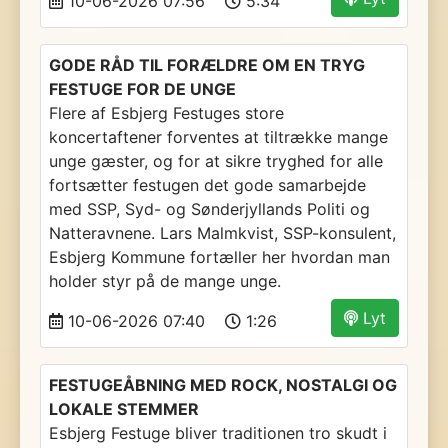
10-06-2026 07:56
5:34
GODE RÅD TIL FORÆLDRE OM EN TRYG
FESTUGE FOR DE UNGE
Flere af Esbjerg Festuges store
koncertaftener forventes at tiltrække mange
unge gæster, og for at sikre tryghed for alle
fortsætter festugen det gode samarbejde
med SSP, Syd- og Sønderjyllands Politi og
Natteravnene. Lars Malmkvist, SSP-konsulent,
Esbjerg Kommune fortæller her hvordan man
holder styr på de mange unge.
Lyt
10-06-2026 07:40
1:26
FESTUGEÅBNING MED ROCK, NOSTALGI OG
LOKALE STEMMER
Esbjerg Festuge bliver traditionen tro skudt i