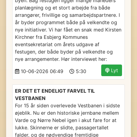
byen. Bag festugen ligger mange måneders
planlægning og et stort arbejde fra både
arrangører, frivillige og samarbejdspartnere. I
år byder programmet både på velkendte og
nye initiativer. Vi har fået en snak med Kirsten
Kirchner fra Esbjerg Kommunes
eventsekretariat om årets udgave af
festugen, der både byder på velkendte og
nye arrangementer. Hør interviewet her:
Lyt
10-06-2026 06:49
5:30
ER DET ET ENDELIGT FARVEL TIL
VESTBANEN
For 15 år siden overlevede Vestbanen i sidste
øjeblik. Nu er den historiske jernbane mellem
Varde og Nørre Nebel igen i akut fare for at
lukke. Skinnerne er slidte, passagertallet
falder, og de nødvendige fremtidige