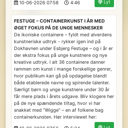
Lyt
10-06-2026 07:58
4:46
FESTUGE – CONTAINERKUNST I ÅR MED
ØGET FOKUS PÅ DE UNGE MENNESKER
De ikoniske containere – fyldt med alverdens
kunstneriske udtryk - rykker igen ind på
Dokhavnen under Esbjerg Festuge – og i år er
der ekstra fokus på unge kunstnere og nye
kreative udtryk. I alt 36 containere danner
rammen om kunst i mange forskellige genrer,
hvor publikum kan gå på opdagelse blandt
både etablerede navne og spirende talenter.
Særligt børn og unge kunstnere under 30 år
får mere plads i årets udgave. Bliv klogere her
på de nye spændende tiltag, hvor vi har
snakket med ”Wigge” – en af folkene bag
containerkunsten. Hør interviewet her:
Lyt