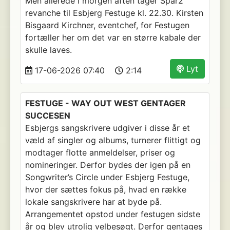
Men allerede i morgen aften tager Spar2
revanche til Esbjerg Festuge kl. 22.30. Kirsten
Bisgaard Kirchner, eventchef, for Festugen
fortæller her om det var en større kabale der
skulle laves.
Lyt
17-06-2026 07:40
2:14
FESTUGE - WAY OUT WEST GENTAGER
SUCCESEN
Esbjergs sangskrivere udgiver i disse år et
væld af singler og albums, turnerer flittigt og
modtager flotte anmeldelser, priser og
nomineringer. Derfor bydes der igen på en
Songwriter’s Circle under Esbjerg Festuge,
hvor der sættes fokus på, hvad en række
lokale sangskrivere har at byde på.
Arrangementet opstod under festugen sidste
år og blev utrolig velbesøgt. Derfor gentages