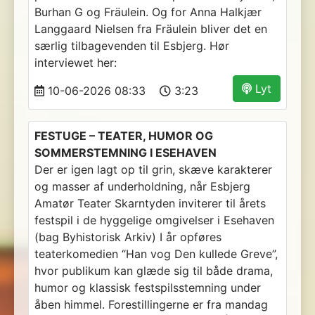
Burhan G og Fräulein. Og for Anna Halkjær
Langgaard Nielsen fra Fräulein bliver det en
særlig tilbagevenden til Esbjerg. Hør
interviewet her:
Lyt
10-06-2026 08:33
3:23
FESTUGE – TEATER, HUMOR OG
SOMMERSTEMNING I ESEHAVEN
Der er igen lagt op til grin, skæve karakterer
og masser af underholdning, når Esbjerg
Amatør Teater Skarntyden inviterer til årets
festspil i de hyggelige omgivelser i Esehaven
(bag Byhistorisk Arkiv) I år opføres
teaterkomedien “Han vog Den kullede Greve”,
hvor publikum kan glæde sig til både drama,
humor og klassisk festspilsstemning under
åben himmel. Forestillingerne er fra mandag