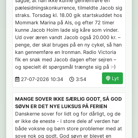
sagde, at han ikke kunne gennemføre en
pælesidningskonkurrence, tilmeldte Jacob sig
straks. Torsdag kl. 18.00 gik startskuddet hos
Mommark Marina på Als, og efter 72 timer
kunne Jacob Holm lade sig kåre som vinder.
Ud over æren vandt Jacob også 20.000 kr. –
penge, der skal bruges på en ny cykel, så han
kan gennemføre en Ironman. Radio Victoria
fik en snak med Jacob dagen efter sejren –
og specielt ét spørgsmål trængte sig på :-)
Lyt
27-07-2026 10:34
3:54
MANGE SOVER IKKE SÆRLIG GODT, SÅ GOD
SØVN ER DET NYE LUKSUS PÅ FERIEN
Danskerne sover for lidt og for dårligt, og de
er ikke de eneste - i store dele af verden har
både voksne og børn store problemer med at
sove nok og godt. God søvn er blevet en