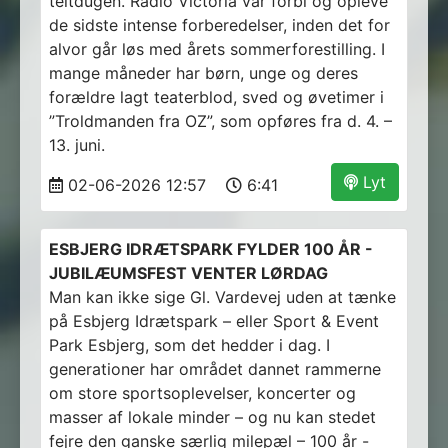
teltdugen. Radio Victoria var forbi og opleve
de sidste intense forberedelser, inden det for
alvor går løs med årets sommerforestilling. I
mange måneder har børn, unge og deres
forældre lagt teaterblod, sved og øvetimer i
”Troldmanden fra OZ”, som opføres fra d. 4. –
13. juni.
Lyt
02-06-2026 12:57
6:41
ESBJERG IDRÆTSPARK FYLDER 100 ÅR -
JUBILÆUMSFEST VENTER LØRDAG
Man kan ikke sige Gl. Vardevej uden at tænke
på Esbjerg Idrætspark – eller Sport & Event
Park Esbjerg, som det hedder i dag. I
generationer har området dannet rammerne
om store sportsoplevelser, koncerter og
masser af lokale minder – og nu kan stedet
fejre den ganske særlig milepæl – 100 år -